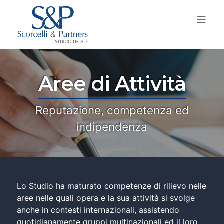
LO STUDIO
Aree di Attività
AREE DI ATTIVITÀ
PROFESSIONISTI
Lavoro e previdenza
Reputazione, competenza ed
Relazioni industriali
COLLABORAZIONI
Renato Scorcelli
indipendenza
Top Management
Sara Huge
CONTATTI
Contratti d’impresa
Elisa Lamari
Contenzioso
Norma Iurlano
Lo Studio ha maturato competenze di rilievo nelle
aree nelle quali opera e la sua attività si svolge
Convegni e Pubblicazioni
Martina Corti
anche in contesti internazionali, assistendo
Leila Aidara
quotidianamente gruppi multinazionali ed il loro